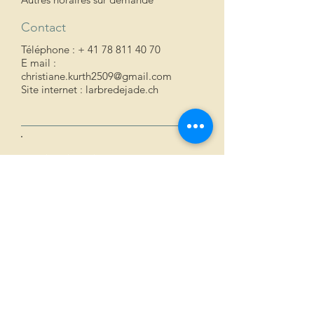
Contact
Téléphone : +
41 78 811 40 70
E mail :
christiane.kurth2509@gmail.com
Site internet : larbredejade.ch
Ateliers de Méditation
Une rencontre avec soi-même, puis les autres
Méditer c'est progresser vers la stabilité, le
calme, l'amour universel, le vide.
L'objectif est de favoriser l'auto-guérison,
renforcer sa vitalité et harmoniser le cours de
sa vie.
Une méditation profonde pour éveiller et
nourrir la joie pour soi, les autres et le
monde.