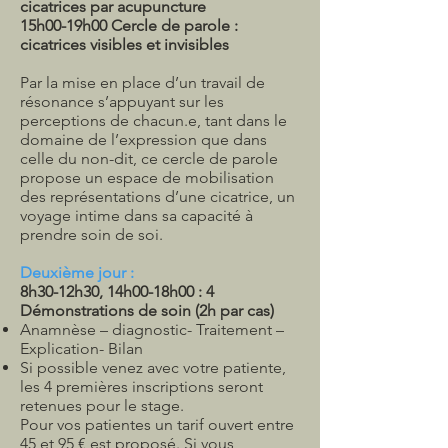
cicatrices par acupuncture
15h00-19h00 Cercle de parole :
cicatrices visibles et invisibles
Par la mise en place d’un travail de
résonance s’appuyant sur les
perceptions de chacun.e, tant dans le
domaine de l’expression que dans
celle du non-dit, ce cercle de parole
propose un espace de mobilisation
des représentations d’une cicatrice, un
voyage intime dans sa capacité à
prendre soin de soi.
Deuxième jour :
8h30-12h30, 14h00-18h00 : 4
Démonstrations de soin (2h par cas)
Anamnèse – diagnostic- Traitement –
Explication- Bilan
Si possible venez avec votre patiente,
les 4 premières inscriptions seront
retenues pour le stage.
Pour vos patientes un tarif ouvert entre
45 et 95 € est proposé. Si vous