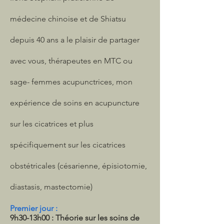
médecine chinoise et de Shiatsu
depuis 40 ans a le plaisir de partager
avec vous, thérapeutes en MTC ou
sage- femmes acupunctrices, mon
expérience de soins en acupuncture
sur les cicatrices et plus
spécifiquement sur les cicatrices
obstétricales (césarienne, épisiotomie,
diastasis, mastectomie)
Premier jour :
9h30-13h00 : Théorie sur les soins de