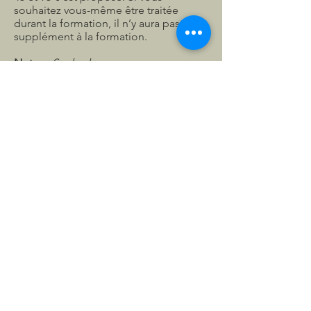
souhaitez vous-même être traitée
durant la formation, il n’y aura pas de
supplément à la formation.
Notes :
Seules les personnes
habilitées à pratiquer l’acupuncture
seront en mesure de pouvoir pratiquer
ce soin après ce stage. Les autres
participants peuvent suivre ce stage à
titre de complément d’informations
professionnelles.
Stage min. 6 personnes et limité à 12
personnes
Coût : 380€ dont 100€ d’arrhes FR76
1600 6211 1100 8321
2093 643
Renseignements et inscriptions :
ilonastephani@gmail.com
06 01 73 35
46